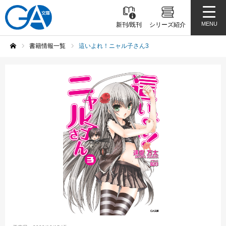
MENU
新刊/既刊
シリーズ紹介
書籍情報一覧
這いよれ！ニャル子さん3
ホーム