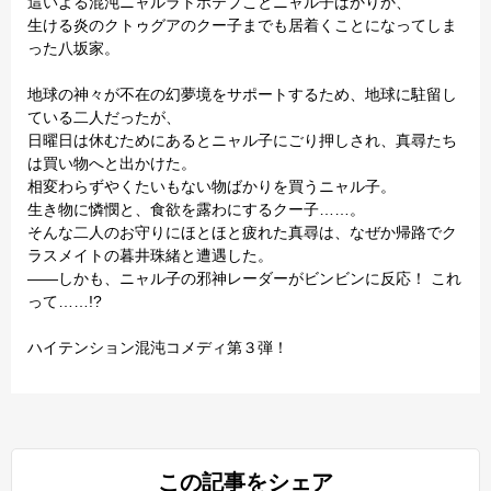
這いよる混沌ニャルラトホテプことニャル子ばかりか、
生ける炎のクトゥグアのクー子までも居着くことになってしま
った八坂家。
地球の神々が不在の幻夢境をサポートするため、地球に駐留し
ている二人だったが、
日曜日は休むためにあるとニャル子にごり押しされ、真尋たち
は買い物へと出かけた。
相変わらずやくたいもない物ばかりを買うニャル子。
生き物に憐憫と、食欲を露わにするクー子……。
そんな二人のお守りにほとほと疲れた真尋は、なぜか帰路でク
ラスメイトの暮井珠緒と遭遇した。
――しかも、ニャル子の邪神レーダーがビンビンに反応！ これ
って……!?
ハイテンション混沌コメディ第３弾！
この記事をシェア