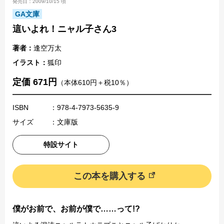
発売日：2009/10/15 頃
GA文庫
這いよれ！ニャル子さん3
著者：
逢空万太
イラスト：
狐印
定価 671円
（本体610円＋税10％）
ISBN
：978-4-7973-5635-9
サイズ
：文庫版
特設サイト
この本を購入する
僕がお前で、お前が僕で……って!?