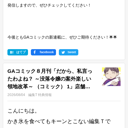
発信しますので、ぜひチェックしてください！
今後ともGAコミックの新連載に、ぜひご期待ください！🌟🌟
はてブ
facebook
tweet
GAコミック８月刊「だから、私言っ
たわよね？ ～没落令嬢の案外楽しい
領地改革～ （コミック） 1」店舗特
典情報！
2026/08/04
編集T
特典情報
こんにちは。
かき氷を食べてもキーンとこない編集Ｔで