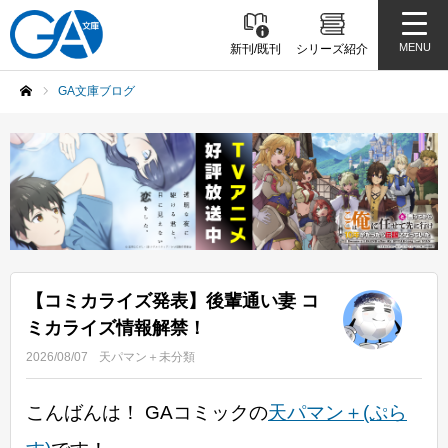
MENU
新刊/既刊
シリーズ紹介
GA文庫ブログ
ホーム
【コミカライズ発表】後輩通い妻 コ
ミカライズ情報解禁！
2026/08/07
天パマン＋
未分類
こんばんは！ GAコミックの
天パマン＋(ぷら