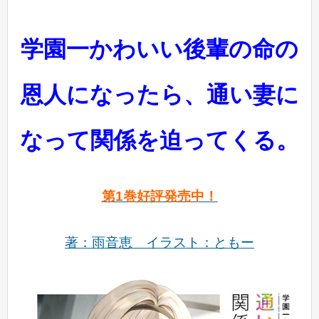
学園一かわいい後輩の命の
恩人になったら、通い妻に
なって関係を迫ってくる。
第1巻好評発売中！
著：雨音恵
イラスト：
ともー