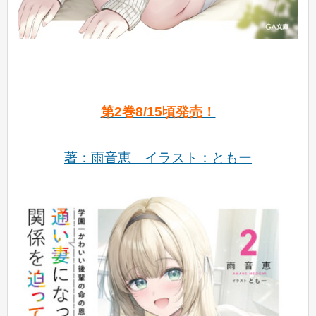
第2巻8/15頃発売！
著：雨音恵
イラスト：
ともー