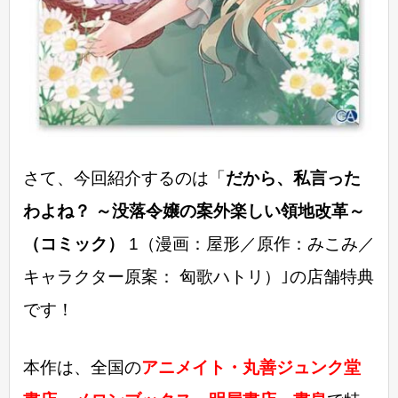
さて、今回紹介するのは「
だから、私言った
わよね？ ～没落令嬢の案外楽しい領地改革～
（コミック）
1（漫画：屋形／原作：みこみ／
キャラクター原案： 匈歌ハトリ）｣の店舗特典
です！
本作は、全国の
アニメイト・丸善ジュンク堂