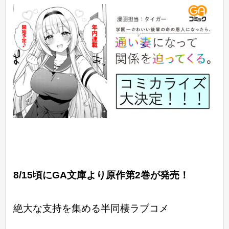
8/15頃にGA文庫より原作第2巻が発売！
絶大な支持を集める半同棲ラブコメ