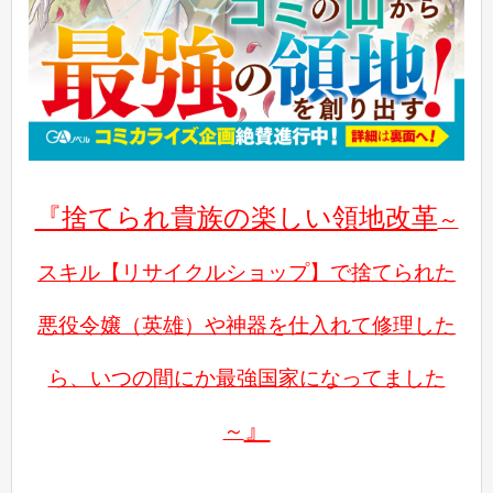
『捨てられ貴族の楽しい領地改革
～
スキル【リサイクルショップ】で捨てられた
悪役令嬢（英雄）や神器を仕入れて修理した
ら、いつの間にか最強国家になってました
』
～