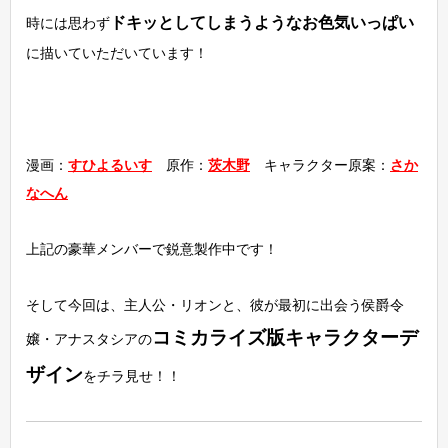
ドキッとしてしまうようなお色気いっぱい
時には思わず
に描いていただいています！
漫画：
すひよるいす
原作：
茨木野
キャラクター原案：
さか
なへん
上記の豪華メンバーで鋭意製作中です！
そして今回は、主人公・リオンと、彼が最初に出会う侯爵令
コミカライズ版キャラクターデ
嬢・アナスタシアの
ザイン
をチラ見せ！！