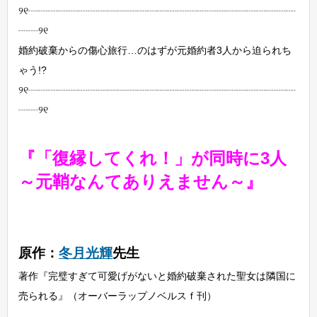
୨୧┈┈┈┈┈┈┈┈┈┈┈┈┈┈┈┈┈┈┈┈┈┈┈┈┈┈┈
┈┈୨୧
婚約破棄からの傷心旅行…のはずが元婚約者3人から迫られち
ゃう!?
୨୧┈┈┈┈┈┈┈┈┈┈┈┈┈┈┈┈┈┈┈┈┈┈┈┈┈┈┈
┈┈୨୧
『「復縁してくれ！」が同時に3人
～元鞘なんてありえません～』
原作：
冬月光輝
先生
著作『完璧すぎて可愛げがないと婚約破棄された聖女は隣国に
売られる』（オーバーラップノベルスｆ刊）