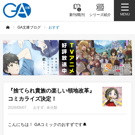
MENU
新刊/既刊
シリーズ紹介
GA文庫ブログ
おすず
ホーム
『捨てられ貴族の楽しい領地改革』
コミカライズ決定！
2026/08/07
おすず
未分類
こんにちは！ GAコミックのおすずです🔔