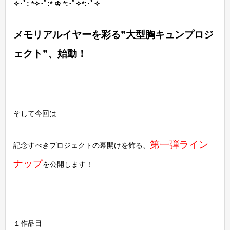
✧･ﾟ: *✧･ﾟ:* ♔ *:･ﾟ✧*:･ﾟ✧
メモリアルイヤーを彩る”大型胸キュンプロジ
ェクト”、始動！
そして今回は……
第一弾ライン
記念すべきプロジェクトの幕開けを飾る、
ナップ
を公開します！
１作品目