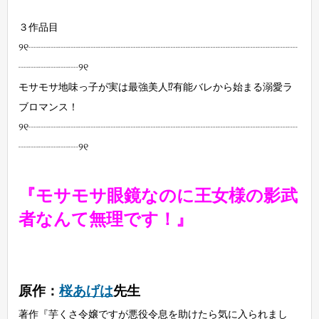
３作品目
୨୧┈┈┈┈┈┈┈┈┈┈┈┈┈┈┈┈┈┈┈┈┈┈┈┈┈┈┈
┈┈┈┈┈┈୨୧
モサモサ地味っ子が実は最強美人⁉有能バレから始まる溺愛ラ
ブロマンス！
୨୧┈┈┈┈┈┈┈┈┈┈┈┈┈┈┈┈┈┈┈┈┈┈┈┈┈┈┈
┈┈┈┈┈┈୨୧
『モサモサ眼鏡なのに王女様の影武
者なんて無理です！』
原作：
桜あげは
先生
著作『芋くさ令嬢ですが悪役令息を助けたら気に入られまし