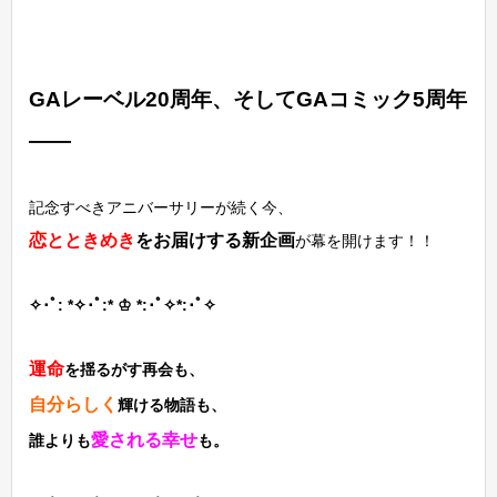
GAレーベル20周年、そしてGAコミック5周年
――
記念すべきアニバーサリーが続く今、
恋とときめき
をお届けする新企画
が幕を開けます！！
✧･ﾟ: *✧･ﾟ:* ♔ *:･ﾟ✧*:･ﾟ✧
運命
を揺るがす再会も、
自分らしく
輝ける物語も、
愛される幸せ
誰よりも
も。