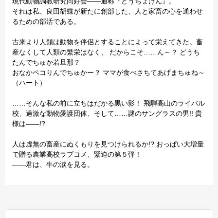
現代動物調教研究同好会――通称『どうちょけん』。
それは私、良田胡蝶が新たに創部した、人と家畜の心を通わせ
るための部活である。
古来より人類は動物を伴侶とすることによって栄えてきた。畜
産なくして人類の繁栄はなく、 だからこそ……ん～？ どうち
たんでちゅか若旦那？
おなかペコりんでちゅかー？ ママが食べさちてあげまちゅね～
（ハート）
……そんな私の前に立ちはだかる黒い影！ 飛騨高山のライバル
校、過激な動物愛護団体、そして……謎のサングラスの男!! 貴
様は――!?
人は虚無の畜産にぬくもりを見つけられるか!? おっぱい大増量
で贈る農業高校ラブコメ、緊迫の第５弾！
――君は、牛の涙を見る。