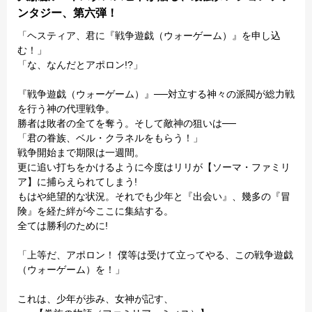
ンタジー、第六弾！
「ヘスティア、君に『戦争遊戯（ウォーゲーム）』を申し込
む！」
「な、なんだとアポロン!?」
『戦争遊戯（ウォーゲーム）』──対立する神々の派閥が総力戦
を行う神の代理戦争。
勝者は敗者の全てを奪う。そして敵神の狙いは──
「君の眷族、ベル・クラネルをもらう！」
戦争開始まで期限は一週間。
更に追い打ちをかけるように今度はリリが【ソーマ・ファミリ
ア】に捕らえられてしまう!
もはや絶望的な状況。それでも少年と『出会い』、幾多の『冒
険』を経た絆が今ここに集結する。
全ては勝利のために!
「上等だ、アポロン！ 僕等は受けて立ってやる、この戦争遊戯
（ウォーゲーム）を！」
これは、少年が歩み、女神が記す、