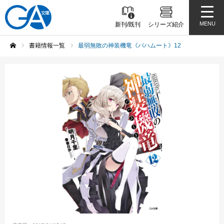
MENU
新刊/既刊
シリーズ紹介
書籍情報一覧
最弱無敗の神装機竜《バハムート》12
ホーム