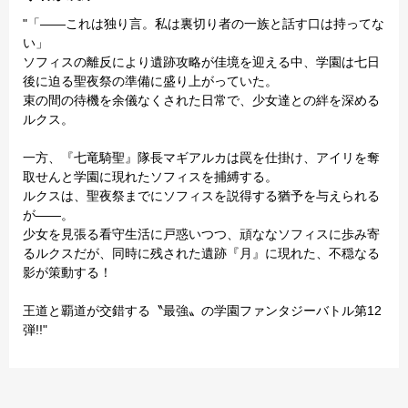
"「――これは独り言。私は裏切り者の一族と話す口は持ってな
い」
ソフィスの離反により遺跡攻略が佳境を迎える中、学園は七日
後に迫る聖夜祭の準備に盛り上がっていた。
束の間の待機を余儀なくされた日常で、少女達との絆を深める
ルクス。
一方、『七竜騎聖』隊長マギアルカは罠を仕掛け、アイリを奪
取せんと学園に現れたソフィスを捕縛する。
ルクスは、聖夜祭までにソフィスを説得する猶予を与えられる
が――。
少女を見張る看守生活に戸惑いつつ、頑ななソフィスに歩み寄
るルクスだが、同時に残された遺跡『月』に現れた、不穏なる
影が策動する！
王道と覇道が交錯する〝最強〟の学園ファンタジーバトル第12
弾!!"