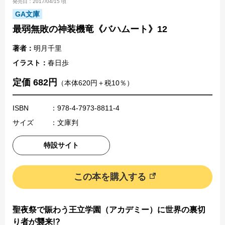
発売日：2017/04/15 頃
GA文庫
最弱無敗の神装機竜《バハムート》12
著者：
明月千里
イラスト：
春日歩
定価 682円
（本体620円＋税10％）
ISBN
：978-4-7973-8811-4
サイズ
：文庫判
特設サイト
この本を購入する
聖夜祭で賑わう王立学園（アカデミー）に世界の裏切
り者が襲来!?