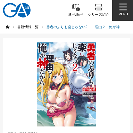
MENU
新刊/既刊
シリーズ紹介
書籍情報一覧
勇者のふりも楽じゃない2――理由？ 俺が神だから――
ホーム