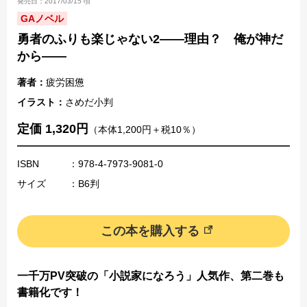
発売日：2017/03/15 頃
GAノベル
勇者のふりも楽じゃない2――理由？ 俺が神だ
から――
著者：
疲労困憊
イラスト：
さめだ小判
定価 1,320円
（本体1,200円＋税10％）
ISBN
：978-4-7973-9081-0
サイズ
：B6判
この本を購入する
一千万PV突破の「小説家になろう」人気作、第二巻も
書籍化です！