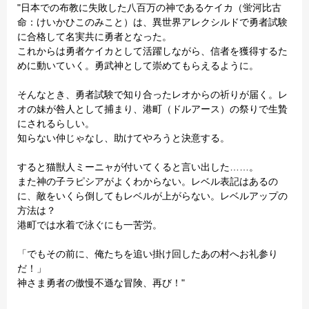
"日本での布教に失敗した八百万の神であるケイカ（蛍河比古
命：けいかひこのみこと）は、異世界アレクシルドで勇者試験
に合格して名実共に勇者となった。
これからは勇者ケイカとして活躍しながら、信者を獲得するた
めに動いていく。勇武神として崇めてもらえるように。
そんなとき、勇者試験で知り合ったレオからの祈りが届く。レ
オの妹が咎人として捕まり、港町（ドルアース）の祭りで生贄
にされるらしい。
知らない仲じゃなし、助けてやろうと決意する。
すると猫獣人ミーニャが付いてくると言い出した……。
また神の子ラピシアがよくわからない。レベル表記はあるの
に、敵をいくら倒してもレベルが上がらない。レベルアップの
方法は？
港町では水着で泳ぐにも一苦労。
「でもその前に、俺たちを追い掛け回したあの村へお礼参り
だ！」
神さま勇者の傲慢不遜な冒険、再び！"