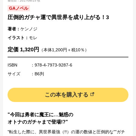
発売日：2017/06/15 頃
GAノベル
圧倒的ガチャ運で異世界を成り上がる！3
著者：
ケンノジ
イラスト：
モレ
定価 1,320円
（本体1,200円＋税10％）
ISBN
：978-4-7973-9287-6
サイズ
：B6判
この本を購入する
"今回は勇者に魔王に…魅惑の
オトナのガチャまで登場!?"
"転生した際に、異世界最強（!!）の運の数値と圧倒的な""ガチ