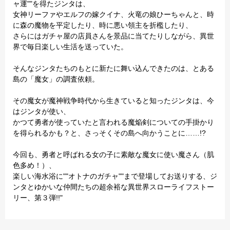
ャ運""を得たジンタは、
女神リーファやエルフの嫁クイナ、火竜の娘ひーちゃんと、時
に森の魔物を平定したり、時に悪い領主を折檻したり、
さらにはガチャ屋の店員さんを景品に当てたりしながら、異世
界で毎日楽しい生活を送っていた。
そんなジンタたちのもとに新たに舞い込んできたのは、とある
島の「魔女」の調査依頼。
その魔女が魔神戦争時代から生きていると知ったジンタは、今
はジンタが使い、
かつて勇者が使っていたと言われる魔焔剣についての手掛かり
を得られるかも？と、さっそくその島へ向かうことに……!?
今回も、勇者と呼ばれる女の子に素敵な魔女に使い魔さん（肌
色多め！）、
楽しい海水浴に""オトナのガチャ""まで登場してお送りする、ジ
ンタとゆかいな仲間たちの超余裕な異世界スローライフストー
リー、第３弾!!"