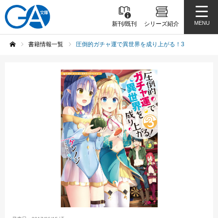
MENU
新刊/既刊
シリーズ紹介
書籍情報一覧
圧倒的ガチャ運で異世界を成り上がる！3
ホーム