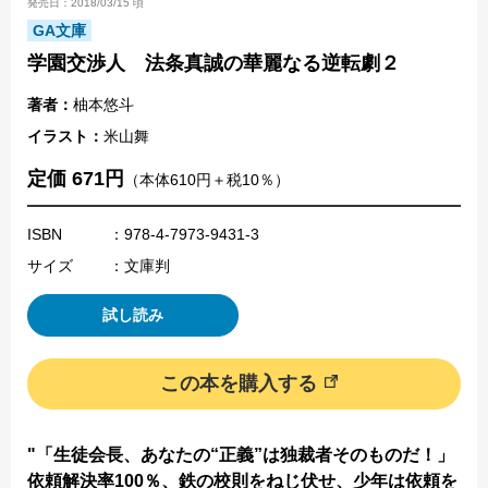
発売日：2018/03/15 頃
GA文庫
学園交渉人 法条真誠の華麗なる逆転劇２
著者：
柚本悠斗
イラスト：
米山舞
定価 671円
（本体610円＋税10％）
ISBN
：978-4-7973-9431-3
サイズ
：文庫判
試し読み
この本を購入する
"「生徒会長、あなたの“正義”は独裁者そのものだ！」
依頼解決率100％、鉄の校則をねじ伏せ、少年は依頼を