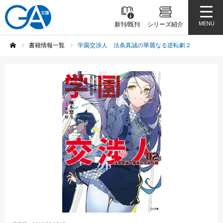
MENU
新刊/既刊
シリーズ紹介
書籍情報一覧
学園交渉人 法条真誠の華麗なる逆転劇２
ホーム