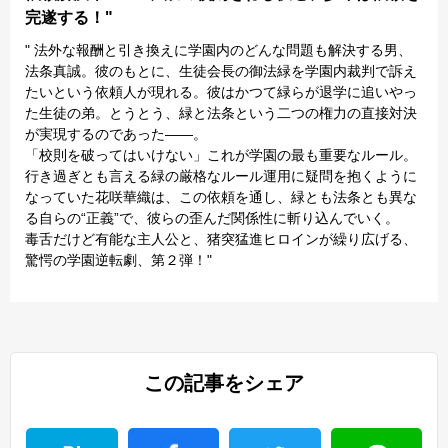
完遂する！"
" 法外な報酬と引き換えに学園内のどんな問題も解決する男、
法条真誠。彼のもとに、生徒会長の御法緑を学園内裁判で訴え
たいという依頼人が現れる。彼はかつて緑らが退学に追いやっ
た生徒の弟。とうとう、緑と法条という二つの権力の直接対決
が実現するのであった――。
「校則を破ってはいけない」これが学園の最も重要なルール。
行き過ぎとも言える緑の厳格なルール運用に疑問を抱くように
なっていた花咲華織は、この依頼を通し、緑とも法条とも異な
る自らの“正義”で、彼らの歪んだ関係性に斬り込んでいく。
毒舌だけど有能な主人公と、猪突猛進ヒロインが繰り広げる、
驚愕の学園逆転劇、第２弾！"
この記事をシェア