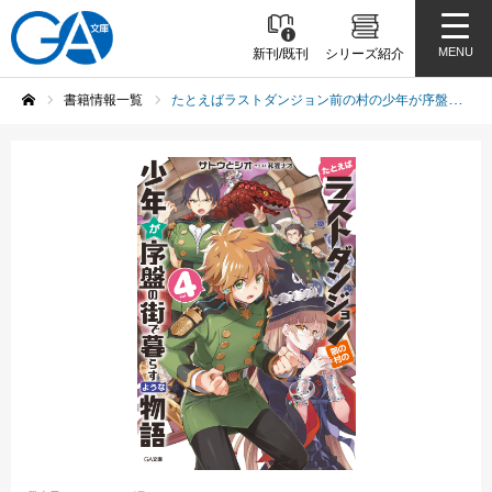
MENU
新刊/既刊
シリーズ紹介
書籍情報一覧
たとえばラストダンジョン前の村の少年が序盤の街で暮らすような物語4
ホーム