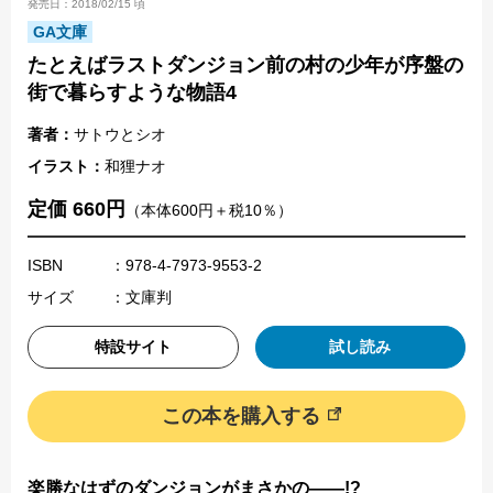
発売日：2018/02/15 頃
GA文庫
たとえばラストダンジョン前の村の少年が序盤の
街で暮らすような物語4
著者：
サトウとシオ
イラスト：
和狸ナオ
定価 660円
（本体600円＋税10％）
ISBN
：978-4-7973-9553-2
サイズ
：文庫判
特設サイト
試し読み
この本を購入する
楽勝なはずのダンジョンがまさかの――!?