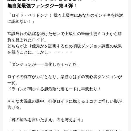
無自覚最強ファンタジー第４弾！
「ロイド・ベラドンナ！ 我々上級生はあなたのインチキを絶対
に認めない！」
常識外れの活躍を続けたせいで上級生の筆頭生徒ミコナから勝
負を挑まれたロイド。
どちらがより優秀かを証明するため初級ダンジョン調査の成果
を競うことに。しかし・・・・・・
「ダンジョンが――進化しちゃった!?」
ロイドの存在がカギとなり、楽勝なはずの初心者ダンジョンが
一変。
ドラゴンが闊歩する超危険な裏モードに早変わり！
そんな大混乱の最中、打倒ロイドに燃えるミコナに怪しい影が
告げる。
「君の望みを言いたまえ。力を与えよう」