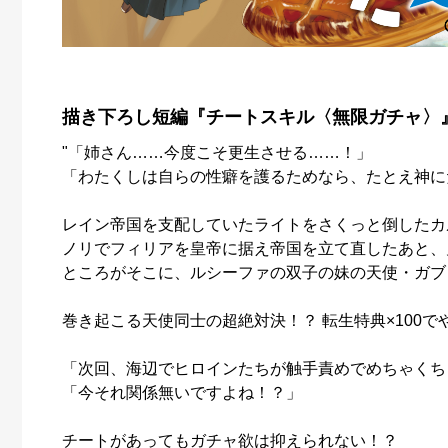
描き下ろし短編『チートスキル〈無限ガチャ〉
"「姉さん……今度こそ更生させる……！」
「わたくしは自らの性癖を護るためなら、たとえ神に
レイン帝国を支配していたライトをさくっと倒したカ
ノリでフィリアを皇帝に据え帝国を立て直したあと、
ところがそこに、ルシーファの双子の妹の天使・ガブ
巻き起こる天使同士の超絶対決！？ 転生特典×100で
「次回、海辺でヒロインたちが触手責めでめちゃくち
「今それ関係無いですよね！？」
チートがあってもガチャ欲は抑えられない！？