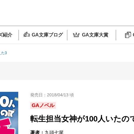
ズ紹介
GA文庫ブログ
GA文庫大賞
えた3
発売日：2018/04/13 頃
GAノベル
転生担当女神が100人いたの
著者：
九頭七尾