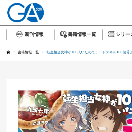
新刊情報
書籍情報一覧
シリー
書籍情報一覧
転生担当女神が100人いたのでチートスキル100個貰
ホーム