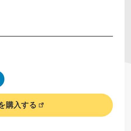
）
を購入する