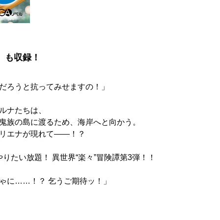
』も収録！
だろうと抗ってみせますの！」
ルナたちは、
鬼族の島に渡るため、海岸へと向かう。
リエナが現れて――！？
やりたい放題！ 異世界“楽々”冒険譚第3弾！！
ゃに……！？ 乞うご期待ッ！」