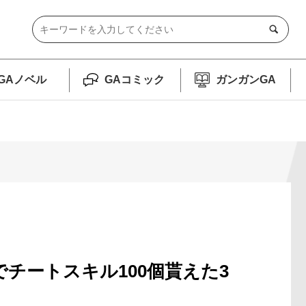
GAノベル
GAコミック
ガンガンGA
でチートスキル100個貰えた3