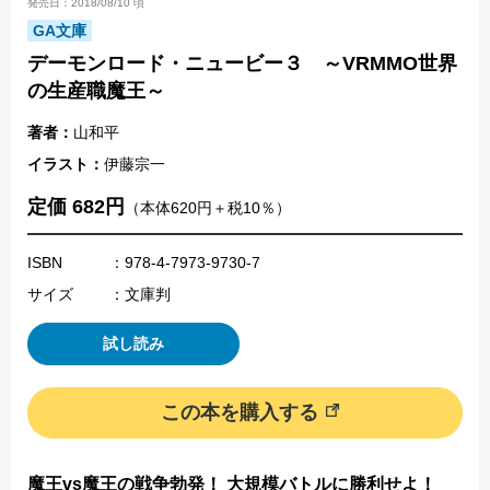
発売日：2018/08/10 頃
GA文庫
デーモンロード・ニュービー３ ～VRMMO世界
の生産職魔王～
著者：
山和平
イラスト：
伊藤宗一
定価 682円
（本体620円＋税10％）
ISBN
：978-4-7973-9730-7
サイズ
：文庫判
試し読み
この本を購入する
魔王vs魔王の戦争勃発！ 大規模バトルに勝利せよ！