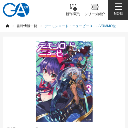
MENU
新刊/既刊
シリーズ紹介
書籍情報一覧
デーモンロード・ニュービー３ ～VRMMO世界の生産職魔王～
ホーム