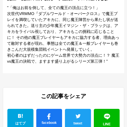
"「俺はお前を倒して、全ての魔王の頂点に立つ！」
次世代VRMMO『ダブルワールド・オーバークロス』で魔王プ
レイを満喫していたアキカに、同じ魔王陣営から果たし状が送
られてきた。送り主の少年魔王イマジン・ザ・ブラックは、ア
キカをライバル視しており、アキカもこの挑戦に応じること
に！ その他の魔王プレイヤーもアキカに協力する者、理由あっ
て敵対する者が現れ、事態は全ての魔王＆一般プレイヤーも巻
きこんだ大規模集団戦イベントへ発展していく。
初心者のはずだったのにゲーム世界で大勢力の頂点に！？ 魔王
vs魔王の決戦で、ますます盛り上がるシリーズ第三弾！"
この記事をシェア
facebook
はてブ
tweet
LINE