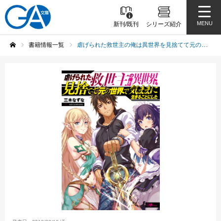
MENU
新刊/既刊
シリーズ紹介
書籍情報一覧
虐げられた救世主の俺は異世界を見捨てて元の世界で気ままに生きることにした
ホーム