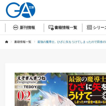
新刊情報
書籍情報一覧
シリー
書籍情報一覧
最強の魔導士。ひざに矢をうけてしまったので田舎の
ホーム