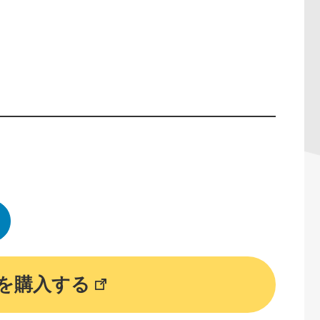
）
を購入する