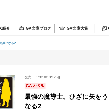
ズ紹介
GA文庫ブログ
GA文庫大賞
衛兵になる2
発売日：2018/10/12 頃
GAノベル
最強の魔導士。ひざに矢をう
なる2