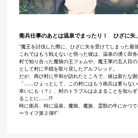
衛兵仕事のあとは温泉でまったり！ ひざに矢、
"魔王を討伐した際に、ひざに矢を受けてしまった最
これではもう戦えないと悟った彼は、温泉の湧く田舎
村で知り合った魔狼の王フェムや、魔王軍の五人目の
として村に平穏を取り戻したアルフレッド。
だが、再び村に平和が訪れたところで、彼は新たな困
「……ひょっとして、この村にはもう衛兵は要らない
幸いにも（？）、村のトラブルは止まることを知らず
ることに……!?
時に衛兵、時に温泉。魔狼、魔族、霊獣の牛にかつて
ーライフ第２弾!!"