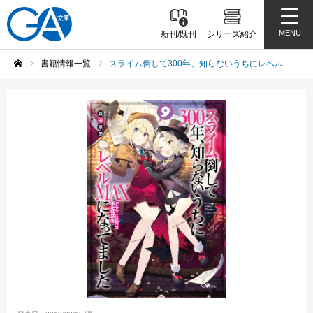
MENU
新刊/既刊
シリーズ紹介
書籍情報一覧
スライム倒して300年、知らないうちにレベルＭＡＸになってました9 ドラマCD付き限定特装版
ホーム