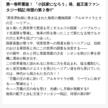
第一巻即重版！ 「小説家になろう」発、超王道ファン
タジー戦記 待望の第２巻!!"
"異世界転移に巻き込まれた無双の魔物国家・アルキマイラとそ
の王・ヘリアン。
辿り着いた異世界で悪逆を尽くすエルフの国家・ノーブルウッ
ド先遣隊を撃滅し、無辜の民を救ったことで新たなる地でもそ
の力と名声を拡げつつあった。
国家基盤が整う中、現実世界への帰還を願うヘリアンは、信頼
のおける軍団長と共にこの世界の調査を決意する――
その最中、自らと同じ黒髪黒眼の少女・シオンを助けた事を契
機に運命が動き出す。
この世界最強と謳われるに存在に力を見込まれ、猛る魔獣ひし
めく迷宮攻略のクエストを受けたヘリアン達を待ち受けていた
のは、神代から残された古の力！！
「万魔の王の名に於いて、アルキマイラが瞳、リーヴェに命ず
る――撃滅せよ！」
今――万魔の王の命を受け、光纏いし月狼が覚醒する!!
無双の配下と歩む王道ファンタジー戦記、待望の第2弾!"