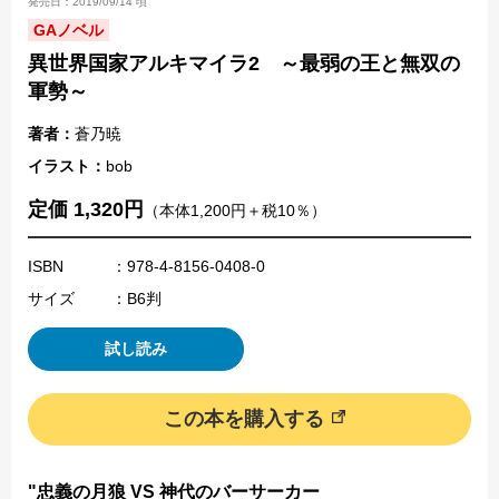
発売日：2019/09/14 頃
GAノベル
異世界国家アルキマイラ2 ～最弱の王と無双の
軍勢～
著者：
蒼乃暁
イラスト：
bob
定価 1,320円
（本体1,200円＋税10％）
ISBN
：978-4-8156-0408-0
サイズ
：B6判
試し読み
この本を購入する
"忠義の月狼 VS 神代のバーサーカー