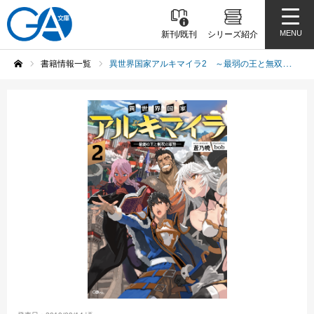
MENU
新刊/既刊
シリーズ紹介
書籍情報一覧
異世界国家アルキマイラ2 ～最弱の王と無双の軍勢～
ホーム