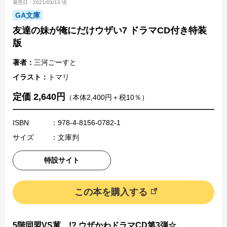
発売日：2021/03/13 頃
GA文庫
友達の妹が俺にだけウザい7 ドラマCD付き特装
版
著者：
三河ごーすと
イラスト：
トマリ
定価 2,640円
（本体2,400円＋税10％）
ISBN
：978-4-8156-0782-1
サイズ
：文庫判
特設サイト
この本を購入する
5階同盟VS菫…!? ウザかわドラマCD第3弾☆