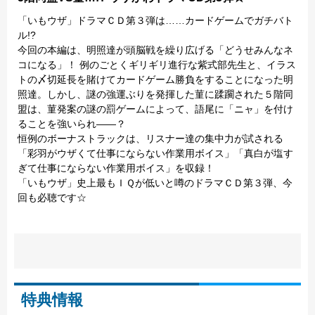
「いもウザ」ドラマＣＤ第３弾は……カードゲームでガチバト
ル!?
今回の本編は、明照達が頭脳戦を繰り広げる「どうせみんなネ
コになる」！ 例のごとくギリギリ進行な紫式部先生と、イラス
トの〆切延長を賭けてカードゲーム勝負をすることになった明
照達。しかし、謎の強運ぶりを発揮した菫に蹂躙された５階同
盟は、菫発案の謎の罰ゲームによって、語尾に「ニャ」を付け
ることを強いられ――？
恒例のボーナストラックは、リスナー達の集中力が試される
「彩羽がウザくて仕事にならない作業用ボイス」「真白が塩す
ぎて仕事にならない作業用ボイス」を収録！
「いもウザ」史上最もＩＱが低いと噂のドラマＣＤ第３弾、今
回も必聴です☆
特典情報