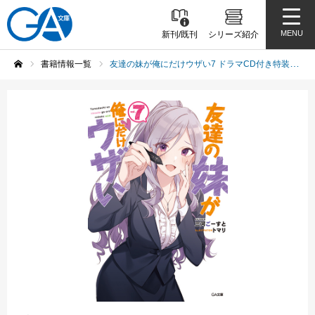
MENU
新刊/既刊
シリーズ紹介
書籍情報一覧
友達の妹が俺にだけウザい7 ドラマCD付き特装版
ホーム