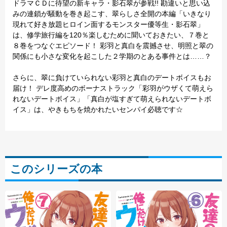
ドラマＣＤに待望の新キャラ・影石翠が参戦!! 勘違いと思い込
みの連鎖が騒動を巻き起こす、翠らしさ全開の本編「いきなり
現れて好き放題ヒロイン面するモンスター優等生・影石翠」
は、修学旅行編を120％楽しむために聞いておきたい、７巻と
８巻をつなぐエピソード！ 彩羽と真白を震撼させ、明照と翠の
関係にも小さな変化を起こした２学期のとある事件とは……？
さらに、翠に負けていられない彩羽と真白のデートボイスもお
届け！ デレ度高めのボーナストラック「彩羽がウザくて萌えら
れないデートボイス」「真白が塩すぎて萌えられないデートボ
イス」は、やきもちを焼かれたいセンパイ必聴です☆
このシリーズの本