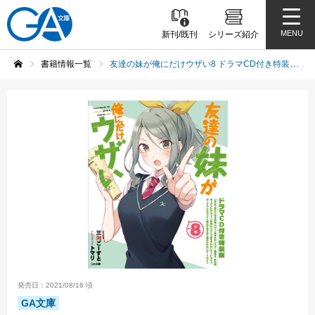
MENU
新刊/既刊
シリーズ紹介
書籍情報一覧
友達の妹が俺にだけウザい8 ドラマCD付き特装版
ホーム
発売日：2021/08/16 頃
GA文庫