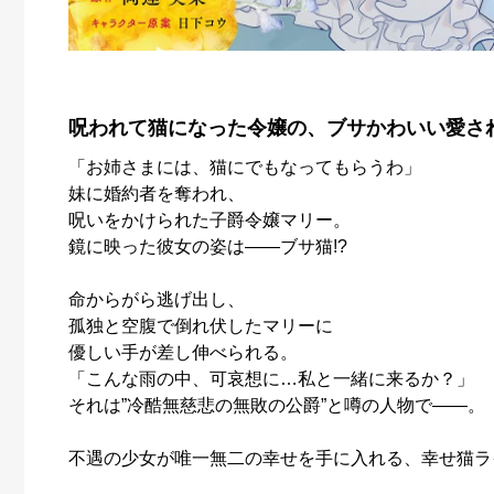
呪われて猫になった令嬢の、ブサかわいい愛さ
「お姉さまには、猫にでもなってもらうわ」
妹に婚約者を奪われ、
呪いをかけられた子爵令嬢マリー。
鏡に映った彼女の姿は――ブサ猫!?
命からがら逃げ出し、
孤独と空腹で倒れ伏したマリーに
優しい手が差し伸べられる。
「こんな雨の中、可哀想に…私と一緒に来るか？」
それは”冷酷無慈悲の無敗の公爵”と噂の人物で――。
不遇の少女が唯一無二の幸せを手に入れる、幸せ猫ラ