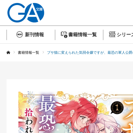
新刊情報
書籍情報一覧
シリー
書籍情報一覧
ブサ猫に変えられた気弱令嬢ですが、最恐の軍人公爵
ホーム