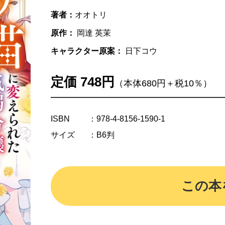
著者：
オオトリ
原作：
岡達 英茉
キャラクター原案：
日下コウ
定価 748円
（本体680円＋税10％）
ISBN
：978-4-8156-1590-1
サイズ
：B6判
この本