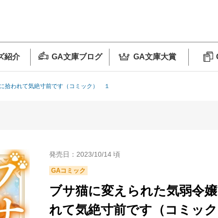
ズ紹介
GA文庫ブログ
GA文庫大賞
に拾われて気絶寸前です（コミック） １
発売日：2023/10/14 頃
GAコミック
ブサ猫に変えられた気弱令嬢
れて気絶寸前です（コミック