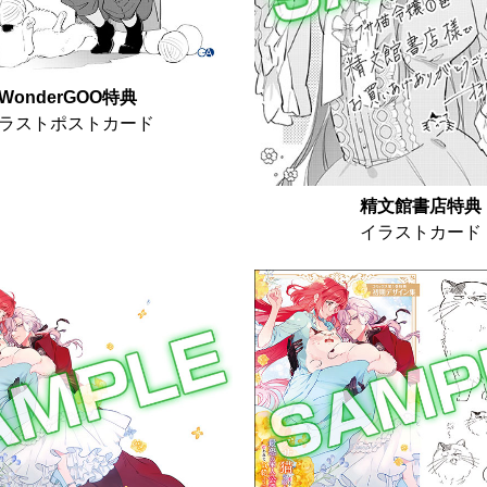
WonderGOO特典
ラストポストカード
精文館書店特典
イラストカード