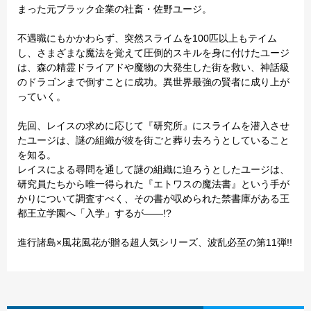
まった元ブラック企業の社畜・佐野ユージ。
不遇職にもかかわらず、突然スライムを100匹以上もテイム
し、さまざまな魔法を覚えて圧倒的スキルを身に付けたユージ
は、森の精霊ドライアドや魔物の大発生した街を救い、神話級
のドラゴンまで倒すことに成功。異世界最強の賢者に成り上が
っていく。
先回、レイスの求めに応じて『研究所』にスライムを潜入させ
たユージは、謎の組織が彼を街ごと葬り去ろうとしていること
を知る。
レイスによる尋問を通して謎の組織に迫ろうとしたユージは、
研究員たちから唯一得られた『エトワスの魔法書』という手が
かりについて調査すべく、その書が収められた禁書庫がある王
都王立学園へ「入学」するが――!?
進行諸島×風花風花が贈る超人気シリーズ、波乱必至の第11弾!!