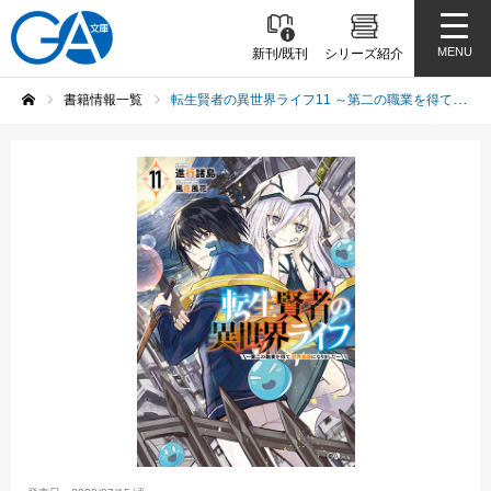
MENU
新刊/既刊
シリーズ紹介
書籍情報一覧
転生賢者の異世界ライフ11 ～第二の職業を得て、世界最強になりました～
ホーム