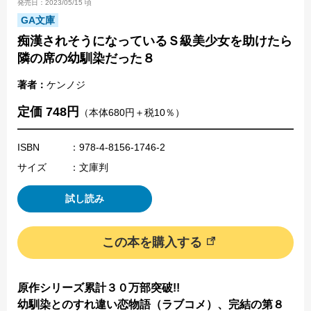
発売日：2023/05/15 頃
GA文庫
痴漢されそうになっているＳ級美少女を助けたら
隣の席の幼馴染だった８
著者：
ケンノジ
定価 748円
（本体680円＋税10％）
ISBN
：978-4-8156-1746-2
サイズ
：文庫判
試し読み
この本を購入する
原作シリーズ累計３０万部突破!!
幼馴染とのすれ違い恋物語（ラブコメ）、完結の第８