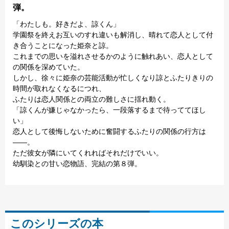
弾。
「わたしも。好きだよ、諒くん」
学園祭を終えお互いのすれ違いも解消し、晴れて恋人として付
き合うことになった姫奈と諒。
これまでの思いを溢れさせるかのように触れあい、恋人として
の関係を深めていた。
しかし、徐々に姫奈の芸能活動が忙しくなり諒とふたりきりの
時間が取れなくなるにつれ、
ふたりは恋人関係との両立の難しさに揺れ動く。
「諒くんが嫌じゃなかったら、一段落するまで待っててほし
い」
恋人として後悔しないために奮闘するふたりの関係の行方は
――。
ただ彼女が隣にいてくれればそれだけでいい。
幼馴染との甘い恋物語、完結の第８弾。
このシリーズの本