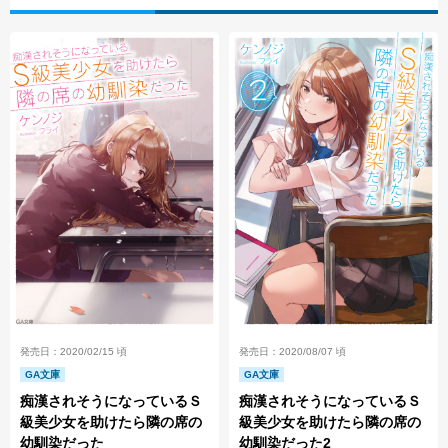
発売日：2020/02/15 頃
発売日：2020/08/07 頃
GA文庫
GA文庫
痴漢されそうになっているＳ
痴漢されそうになっているＳ
級美少女を助けたら隣の席の
級美少女を助けたら隣の席の
幼馴染だった
幼馴染だった2