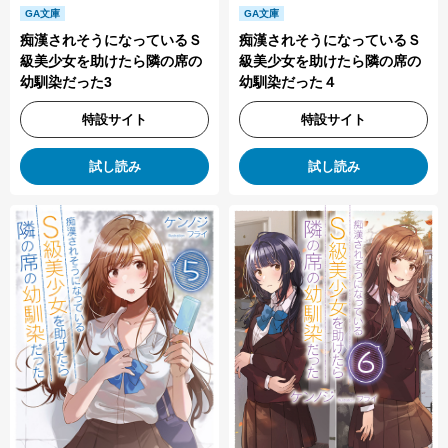
GA文庫
GA文庫
痴漢されそうになっているＳ
痴漢されそうになっているＳ
級美少女を助けたら隣の席の
級美少女を助けたら隣の席の
幼馴染だった４
幼馴染だった3
特設サイト
特設サイト
試し読み
試し読み