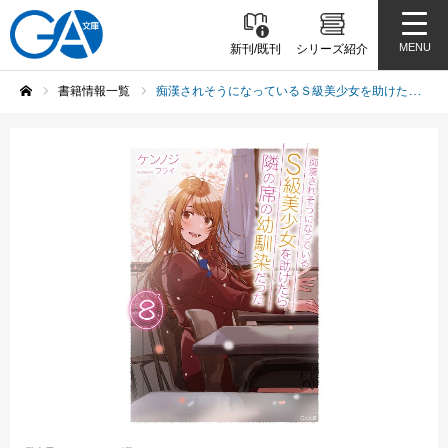
MENU
新刊/既刊
シリーズ紹介
書籍情報一覧
痴漢されそうになっているＳ級美少女を助けたら隣の席の幼馴染だった８
ホーム