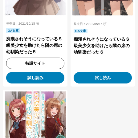
発売日：2021/10/15 頃
発売日：2022/05/16 頃
GA文庫
GA文庫
痴漢されそうになっているＳ
痴漢されそうになっているＳ
級美少女を助けたら隣の席の
級美少女を助けたら隣の席の
幼馴染だった５
幼馴染だった６
特設サイト
試し読み
試し読み