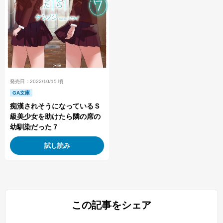
発売日：2022/10/15 頃
GA文庫
痴漢されそうになっているＳ
級美少女を助けたら隣の席の
幼馴染だった７
試し読み
この記事をシェア