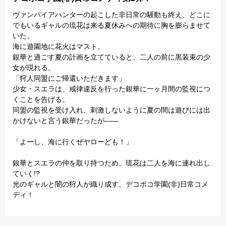
ヴァンパイアハンターの起こした非日常の騒動も終え、どこに
でもいるギャルの琉花は来る夏休みへの期待に胸を膨らませて
いた。
海に遊園地に花火はマスト。
銀華と過ごす夏の計画を立てていると、二人の前に黒装束の少
女が現れる。
「狩人同盟にご帰還いただきます」
少女・スエラは、戒律違反を行った銀華に一ヶ月間の監視につ
くことを告げる。
同盟の監視を受け入れ、刺激しないように夏の間は遊びには出
かけないと言う銀華だったが――
「よーし、海に行くぜヤローども！」
銀華とスエラの仲を取り持つため、琉花は二人を海に連れ出し
ていく!?
光のギャルと闇の狩人が織り成す、デコボコ学園(非)日常コメ
ディ！