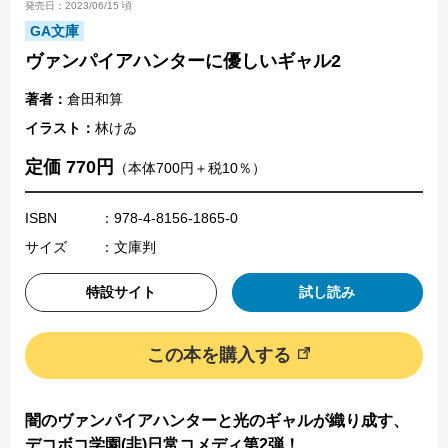
発売日：2023/06/15 頃
GA文庫
ヴァンパイアハンターに優しいギャル2
著者：
倉田和算
イラスト：
林けゐ
定価 770円
（本体700円＋税10％）
ISBN
：978-4-8156-1865-0
サイズ
：文庫判
特設サイト
試し読み
この本を購入する
闇のヴァンパイアハンターと光のギャルが織り成す、
デコボコ学園(非)日常コメディ第2弾！