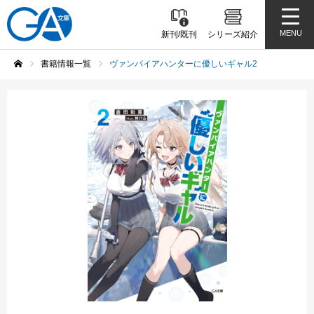
MENU
新刊/既刊
シリーズ紹介
書籍情報一覧
ヴァンパイアハンターに優しいギャル2
ホーム