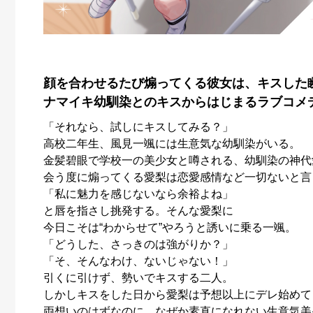
顔を合わせるたび煽ってくる彼女は、キスした
ナマイキ幼馴染とのキスからはじまるラブコメ
「それなら、試しにキスしてみる？」
高校二年生、風見一颯には生意気な幼馴染がいる。
金髪碧眼で学校一の美少女と噂される、幼馴染の神代
会う度に煽ってくる愛梨は恋愛感情など一切ないと言
「私に魅力を感じないなら余裕よね」
と唇を指さし挑発する。そんな愛梨に
今日こそは“わからせて”やろうと誘いに乗る一颯。
「どうした、さっきのは強がりか？」
「そ、そんなわけ、ないじゃない！」
引くに引けず、勢いでキスする二人。
しかしキスをした日から愛梨は予想以上にデレ始めて
両想いのはずなのに、なぜか素直になれない生意気美