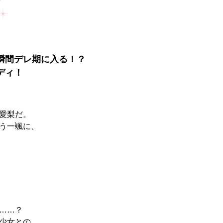
瞬間デレ期に入る！？
ディ！
愛梨だ。
う一颯に、
……？
少女との