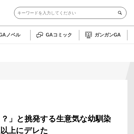
GAノベル
GAコミック
ガンガンGA
？」と挑発する生意気な幼馴染
想以上にデレた