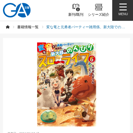
MENU
新刊/既刊
シリーズ紹介
書籍情報一覧
変な竜と元勇者パーティー雑用係、新大陸でのんびりスローライフ6
ホーム