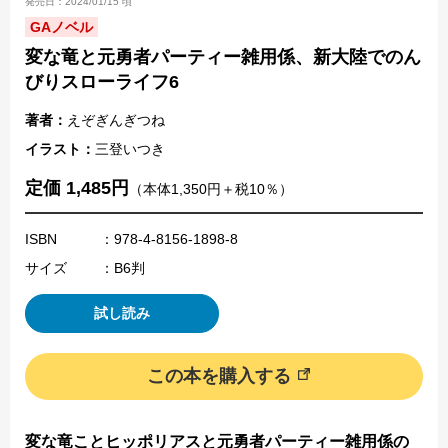
発売日：2024/01/15 頃
GAノベル
変な竜と元勇者パーティー雑用係、新大陸でのん
びりスローライフ6
著者：
えぞぎんぎつね
イラスト：
三登いつき
定価 1,485円
（本体1,350円＋税10％）
ISBN
：978-4-8156-1898-8
サイズ
：B6判
試し読み
この本を購入する
変な竜ことヒッポリアスと元勇者パーティー雑用係の