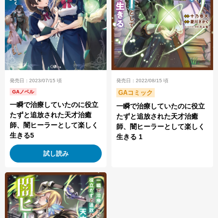
発売日：2023/07/15 頃
発売日：2022/08/15 頃
GAノベル
GAコミック
一瞬で治療していたのに役立
一瞬で治療していたのに役立
たずと追放された天才治癒
たずと追放された天才治癒
師、闇ヒーラーとして楽しく
師、闇ヒーラーとして楽しく
生きる5
生きる 1
試し読み