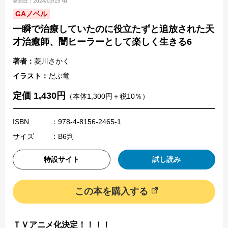
発売日：2024/03/15 頃
GAノベル
一瞬で治療していたのに役立たずと追放された天
才治癒師、闇ヒーラーとして楽しく生きる6
著者：
菱川さかく
イラスト：
だぶ竜
定価 1,430円
（本体1,300円＋税10％）
ISBN
：978-4-8156-2465-1
サイズ
：B6判
特設サイト
試し読み
この本を購入する
ＴＶアニメ化決定！！！！