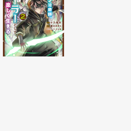
発売日：2023/06/15 頃
GAコミック
一瞬で治療していたのに役立
たずと追放された天才治癒
師、闇ヒーラーとして楽しく
生きる ２