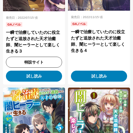
発売日：2022/11/15 頃
発売日：2022/07/15 頃
GAノベル
GAノベル
一瞬で治療していたのに役立
一瞬で治療していたのに役立
たずと追放された天才治癒
たずと追放された天才治癒
師、闇ヒーラーとして楽しく
師、闇ヒーラーとして楽しく
生きる４
生きる３
特設サイト
試し読み
試し読み