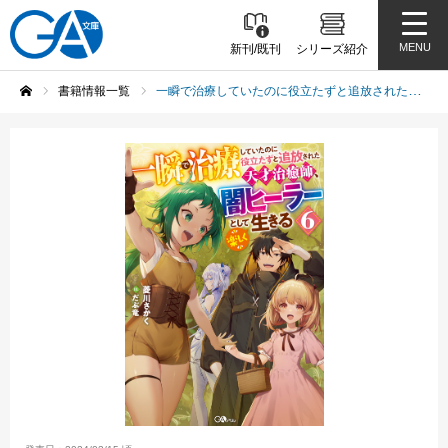
MENU
新刊/既刊
シリーズ紹介
書籍情報一覧
一瞬で治療していたのに役立たずと追放された天才治癒師、闇ヒーラーとして楽しく生きる6
ホーム