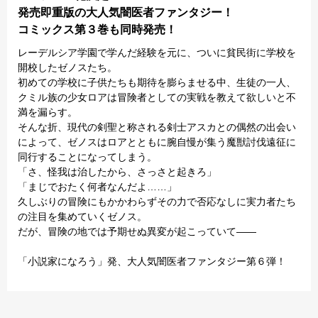
発売即重版の大人気闇医者ファンタジー！
コミックス第３巻も同時発売！
レーデルシア学園で学んだ経験を元に、ついに貧民街に学校を
開校したゼノスたち。
初めての学校に子供たちも期待を膨らませる中、生徒の一人、
クミル族の少女ロアは冒険者としての実戦を教えて欲しいと不
満を漏らす。
そんな折、現代の剣聖と称される剣士アスカとの偶然の出会い
によって、ゼノスはロアとともに腕自慢が集う魔獣討伐遠征に
同行することになってしまう。
「さ、怪我は治したから、さっさと起きろ」
「まじでおたく何者なんだよ……」
久しぶりの冒険にもかかわらずその力で否応なしに実力者たち
の注目を集めていくゼノス。
だが、冒険の地では予期せぬ異変が起こっていて――
「小説家になろう」発、大人気闇医者ファンタジー第６弾！