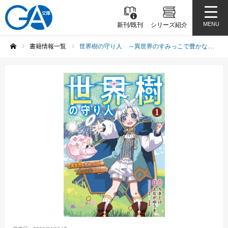
MENU
新刊/既刊
シリーズ紹介
書籍情報一覧
世界樹の守り人 ～異世界のすみっこで豊かな国づくり～ （コミック）1
ホーム