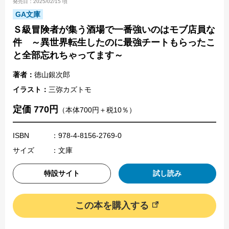
発売日：2025/02/15 頃
GA文庫
Ｓ級冒険者が集う酒場で一番強いのはモブ店員な
件 ～異世界転生したのに最強チートもらったこ
と全部忘れちゃってます～
著者：
徳山銀次郎
イラスト：
三弥カズトモ
定価 770円
（本体700円＋税10％）
ISBN
：978-4-8156-2769-0
サイズ
：文庫
特設サイト
試し読み
この本を購入する