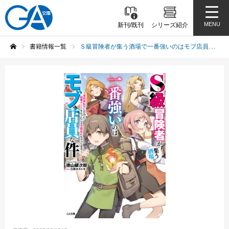
MENU
新刊/既刊
シリーズ紹介
書籍情報一覧
Ｓ級冒険者が集う酒場で一番強いのはモブ店員な件 ～異世界転生したのに最強チートもらったこと全部忘れちゃってます～
ホーム