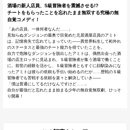
酒場の新人店員、S級冒険者を震撼させる!?
チートをもらったことを忘れたまま無双する究極の無
自覚コメディ！
「あの店員、一体何者なんだ……」
見知らぬダンジョンの最奥で目覚めた元居酒屋店員のアミト
は、記憶喪失で忘れてしまっていた――異世界転生して桁外れ
のステータスと最強のチート能力を得ていたことを。
自力で危険なダンジョンを脱出したアミトは、偶然出会った酒
場の店主ロッテに見込まれ、Ｓ級冒険者が集う酒場で働くこと
に。前世の経験を活かし、Ｓ級冒険者ともすぐに顔馴染みにな
ったアミトは彼らの依頼も手伝い始めるのだが……歴戦のＳ級
冒険者でも苦戦する依頼を楽々と解決していき――
「僕は普通にしてるだけなんですけど……」
自分が最強だと忘れたまま始まる少年の無自覚無双劇、ひっそ
り開幕！