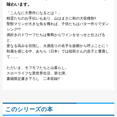
味わいます。
「こんなに大豊作になるとは！」
精霊たちのお手伝いもあり、山はまさに秋の大収穫祭‼︎
聖獣マリンが大きな魚を獲れば、子供たちはバター作りでダン
シング!?
酒好きのドワーフたちは葡萄からワインをせっせと仕上げる
と、
更なる高みを目指し、火酒造りの名手を故郷から呼ぶことに！
秋麗を感じる中、あちら（日本）では稲荷さんの息子と遭遇し
て......。
ただいま、モフモフたちと山暮らし。
スローライフな異世界生活、第七弾。
書籍限定書き下ろし 二本収録!!
このシリーズの本