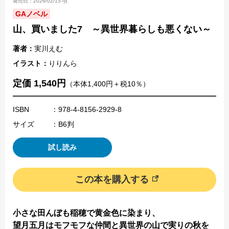
発売日：2026/02/15 頃
GAノベル
山、買いました7 ～異世界暮らしも悪くない～
著者：
実川えむ
イラスト：
りりんら
定価 1,540円
（本体1,400円＋税10％）
ISBN
：978-4-8156-2929-8
サイズ
：B6判
試し読み
この本を購入する
小さな田んぼも稲穂で黄金色に染まり、
望月五月はモフモフな仲間と異世界の山で実りの秋を