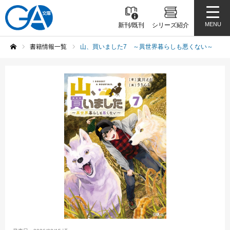
MENU
新刊/既刊
シリーズ紹介
書籍情報一覧
山、買いました7 ～異世界暮らしも悪くない～
ホーム