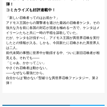
弾！
コミカライズも好評連載中！
「新しい召喚者ってのはお前か？」
アドモス王国からの襲撃者を退けた最凶の召喚者ケンタ。その
強大な力を前に各国の対応が混迷を極める一方で、ケンタはメ
イリーンたちと共に一時の平穏を謳歌していた。
だが、ケンタを討伐すべく、アドモス王国が異世界召喚を実行
したとの情報が入る。しかも、今回新たに召喚された異世界人
は二人。
前代未聞の事態に世界中が動揺する中、ついに新旧召喚者が相
見える。それでも――
「じゃあ、かかってこい」
やさぐれ召喚者は動かない。
――なぜなら最強だから。
自分からは“動かない”型破りな異世界召喚ファンタジー、第２
弾！