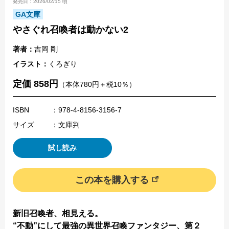
発売日：2026/02/15 頃
GA文庫
やさぐれ召喚者は動かない2
著者：
吉岡 剛
イラスト：
くろぎり
定価 858円
（本体780円＋税10％）
ISBN
：978-4-8156-3156-7
サイズ
：文庫判
試し読み
この本を購入する
新旧召喚者、相見える。
“不動”にして最強の異世界召喚ファンタジー、第２