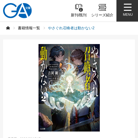
MENU
新刊/既刊
シリーズ紹介
書籍情報一覧
やさぐれ召喚者は動かない2
ホーム