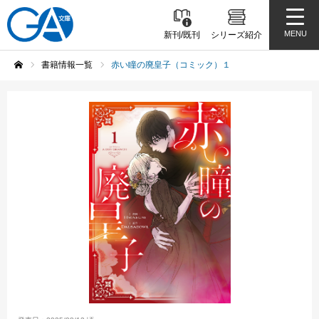
MENU
新刊/既刊
シリーズ紹介
書籍情報一覧
赤い瞳の廃皇子（コミック）１
ホーム