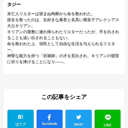
タジー
未亡人リエターは望まぬ殉葬から命を救われた。
彼女を救ったのは、女好きな暴君と名高い廃皇子アレクシアス
大公キリアン。
キリアンの屋敷に連れ帰られたリエターだったが、手を出され
ることも追い出されることもない。
命を救われた上、領民として自由な生活を与えられるリエタ
ー。
神聖な能力を持つ「祈祷師」の才を見出され、キリアンの寝室
に祈りを捧げることになり――。
この記事をシェア
facebook
はてブ
tweet
LINE