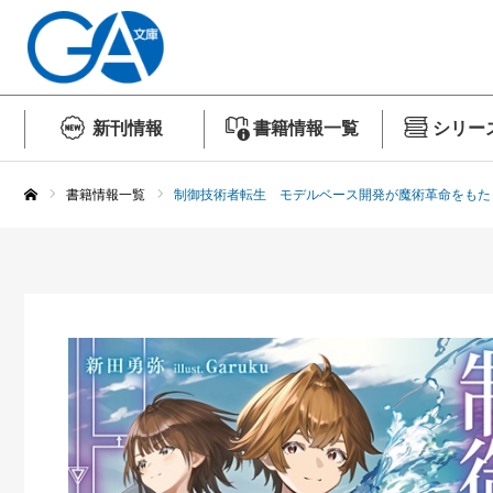
新刊情報
書籍情報一覧
シリー
書籍情報一覧
制御技術者転生 モデルベース開発が魔術革命をもた
ホーム