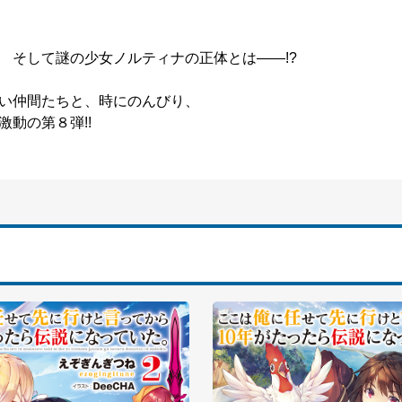
 そして謎の少女ノルティナの正体とは――!?
い仲間たちと、時にのんびり、
動の第８弾!!