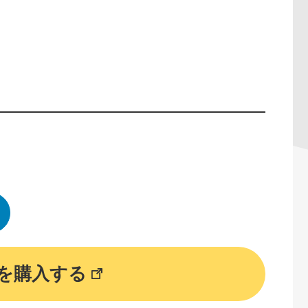
）
を購入する