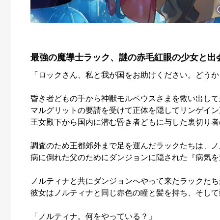
最強の魔導士ラック、謎の赤毛紅眼の少女と出
「ロックさん、私と我が国をお助けください。どうか
昏き者どもの手から神獣モルペウスさまを救い出して
マルグリットの要請を受けて正体を隠してリンゲイン
王女殿下から国内に潜む昏き者どもに与した裏切り者
調査のため王都郊外まで足を運んだラックたちは、ノ
病に倒れた父のためにダンジョンに隠された『病気を
ノルティナと共にダンジョンへやって来たラックたち
彼女はノルティナと同じ赤色の瞳と髪を持ち、そして
「ノルティナ。何をやっている？」