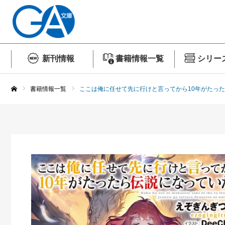
新刊情報
書籍情報一覧
シリー
書籍情報一覧
ここは俺に任せて先に行けと言ってから10年がたっ
ホーム