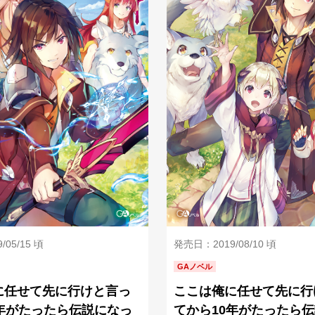
05/15 頃
発売日：2019/08/10 頃
GAノベル
に任せて先に行けと言っ
ここは俺に任せて先に行
0年がたったら伝説になっ
てから10年がたったら