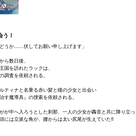
会う！
どうか……伏してお願い申し上げます」
から数日後、
王国を訪れたラックは、
の調査を依頼される。
ルティナと名乗る赤い髪と瞳の少女と出会い
治す魔導具』の捜索を依頼される。
がが中へ入ろうとした刹那、一人の少女が轟音と共に降り立っ
頭には立派な角が、腰からは太い尻尾が生えていた!!