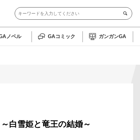
GAノベル
GAコミック
ガンガンGA
 ～白雪姫と竜王の結婚～