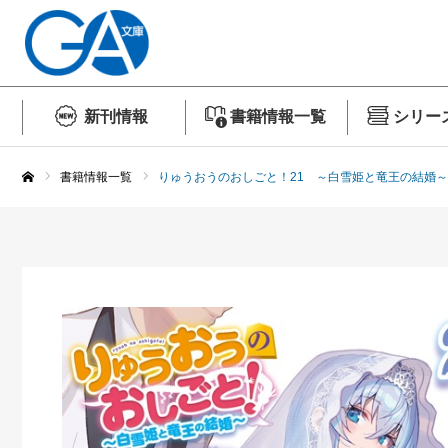
新刊情報
書籍情報一覧
シリー
書籍情報一覧
りゅうおうのおしごと！21 ～白雪姫と竜王の結婚～
ホーム