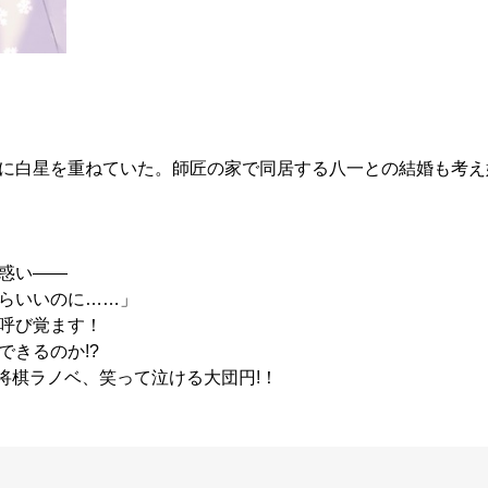
に白星を重ねていた。師匠の家で同居する八一との結婚も考え
惑い――
らいいのに……」
呼び覚ます！
きるのか!?
将棋ラノベ、笑って泣ける大団円!！