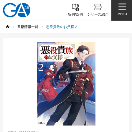
MENU
新刊/既刊
シリーズ紹介
書籍情報一覧
悪役貴族のお父様２
ホーム