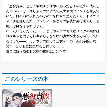
「悪役貴族」として破滅する運命にあった息子の更生に成功し
たロベルトは、久しぶりの帰省先で人生最大のピンチを迎えて
いた。目の前に現れたのは顔中を白粉で塗りたくり、ドギツイ
メイクを施した娘・ジュリア。あまりの惨状に妻は絶句し、使
用人は目をそらすばかり。
いったい何があった……。どうやらこの奇抜なメイクの裏には
ロベルトと同じく転生者らしき平民の少女が大きく関わってい
るようで――。え、ウチの娘って乙女ゲーの『悪役令嬢』な
の!? しかも恋に恋する乙女って……。
運命に抗う最強お父様の奮闘記、第２章！
このシリーズの本