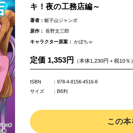
キ！夜の工務店編～
著者：
梃子山ジャンボ
原作：
長野文三郎
キャラクター原案：
かぼちゃ
定価 1,353円
（本体1,230円＋税10％
ISBN
：978-4-8156-4516-8
サイズ
：B6判
この本