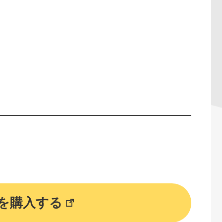
）
を購入する