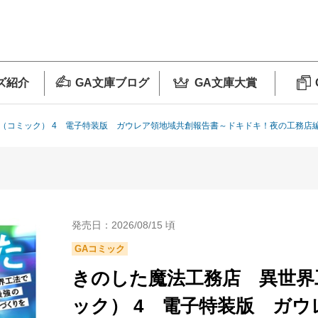
ズ紹介
GA文庫ブログ
GA文庫大賞
（コミック） 4 電子特装版 ガウレア領地域共創報告書～ドキドキ！夜の工務店
発売日：2026/08/15 頃
GAコミック
きのした魔法工務店 異世界
ック） 4 電子特装版 ガ