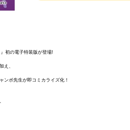
』初の電子特装版が登場!
加え、
ャンボ先生が即コミカライズ化！
、