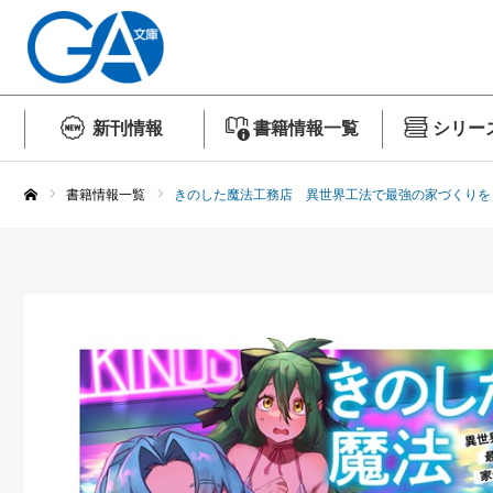
新刊情報
書籍情報一覧
シリー
書籍情報一覧
きのした魔法工務店 異世界工法で最強の家づくりを
ホーム