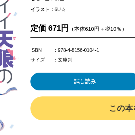
イラスト：
6U☆
定価 671円
（本体610円＋税10％）
ISBN
：978-4-8156-0104-1
サイズ
：文庫判
試し読み
この本