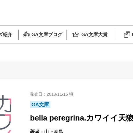
ズ紹介
GA文庫ブログ
GA文庫大賞
発売日：2019/11/15 頃
GA文庫
bella peregrina.カワイ
著者：
山下泰昌