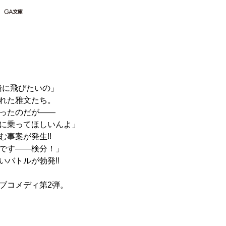
緒に飛びたいの」
れた雅文たち。
ったのだが――
に乗ってほしいんよ」
事案が発生!!
です――検分！」
バトルが勃発!!
ブコメディ第2弾。