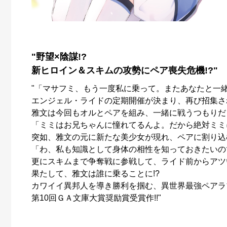
"野望×陰謀!?
新ヒロイン＆スキムの攻勢にペア喪失危機!?"
"「マサフミ、もう一度私に乗って。またあなたと一
エンジェル・ライドの定期開催が決まり、再び招集さ
雅文は今回もオルとペアを組み、一緒に戦うつもりだ
「ミミはお兄ちゃんに憧れてるんよ。だから絶対ミミ
突如、雅文の元に新たな美少女が現れ、ペアに割り込む
「わ、私も知識として身体の相性を知っておきたいの
更にスキムまで争奪戦に参戦して、ライド前からアツい
果たして、雅文は誰に乗ることに!?
カワイイ異邦人を導き勝利を掴む、異世界最強ペアラ
第10回ＧＡ文庫大賞奨励賞受賞作!!"