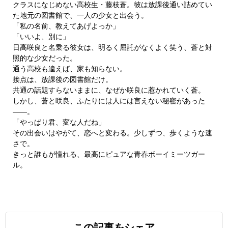
クラスになじめない高校生・藤枝蒼。彼は放課後通い詰めてい
た地元の図書館で、一人の少女と出会う。
「私の名前、教えてあげよっか」
「いいよ、別に」
日高咲良と名乗る彼女は、明るく屈託がなくよく笑う、蒼と対
照的な少女だった。
通う高校も違えば、家も知らない。
接点は、放課後の図書館だけ。
共通の話題すらないままに、なぜか咲良に惹かれていく蒼。
しかし、蒼と咲良、ふたりには人には言えない秘密があった
――。
「やっぱり君、変な人だね」
その出会いはやがて、恋へと変わる。少しずつ、歩くような速
さで。
きっと誰もが憧れる、最高にピュアな青春ボーイミーツガー
ル。
この記事をシェア