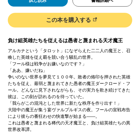
試し読み
書籍詳細へ
この本を購入する
負け組英雄たちを従えるは愚者と蔑まれる天才魔王
アルカナという「タロット」になぞらえた二二人の魔王と、召
喚した英雄を従え覇を競い合う騒乱の世界。
「フール様は戦争がお嫌いなのです？」
「ああ、嫌いだね」
争いのない世界を夢見て１００年。敗者の烙印を押された英雄
たちを従え、最弱と蔑まれてきた愚者の魔王ダークロード・フ
ール。どんなに見下されながらも、その実力を欺き続けてきた
彼は、この刻が訪れるのを待っていた。
「我らがこの混沌とした世界に新たな秩序を作り出す！」
大陸中の魔王が集う宴ヴァルプルギスの夜。フールの宣戦布告
により彼らの番狂わせの快進撃が始まる――。
これは愚者と蔑まれる稀代の天才魔王と、負け組英雄たちの異
世界改革譚。