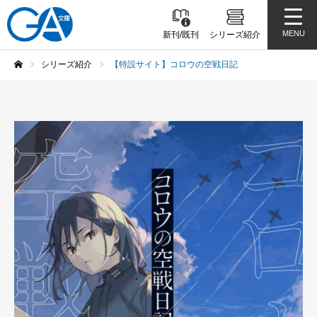
MENU
新刊/既刊
シリーズ紹介
シリーズ紹介
【特設サイト】コロウの空戦日記
ホーム