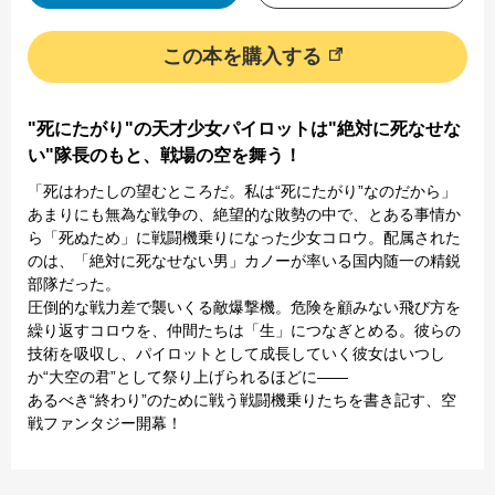
この本を購入する
"死にたがり"の天才少女パイロットは"絶対に死なせな
い"隊長のもと、戦場の空を舞う！
「死はわたしの望むところだ。私は“死にたがり”なのだから」
あまりにも無為な戦争の、絶望的な敗勢の中で、とある事情か
ら「死ぬため」に戦闘機乗りになった少女コロウ。配属された
のは、「絶対に死なせない男」カノーが率いる国内随一の精鋭
部隊だった。
圧倒的な戦力差で襲いくる敵爆撃機。危険を顧みない飛び方を
繰り返すコロウを、仲間たちは「生」につなぎとめる。彼らの
技術を吸収し、パイロットとして成長していく彼女はいつし
か“大空の君”として祭り上げられるほどに――
あるべき“終わり”のために戦う戦闘機乗りたちを書き記す、空
戦ファンタジー開幕！