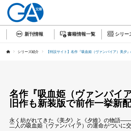
新刊情報
書籍情報一覧
シリー
シリーズ紹介
【特設サイト】名作『吸血姫（ヴァンパイア）美夕』
ホーム
名作『吸血姫（ヴァンパイ
旧作も新装版で前作一挙新
永く紡がれてきた《美夕》と《夕維》の物語―
二人の吸血姫（ヴァンパイア）の運命がついに