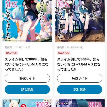
発売日：2018/04/13 頃
発売日：2018/01/14 頃
GAノベル
GAノベル
スライム倒して300年、知ら
スライム倒して300年、知ら
ないうちにレベルＭＡＸにな
ないうちにレベルＭＡＸにな
ってました6
ってました5
特設サイト
特設サイト
試し読み
試し読み