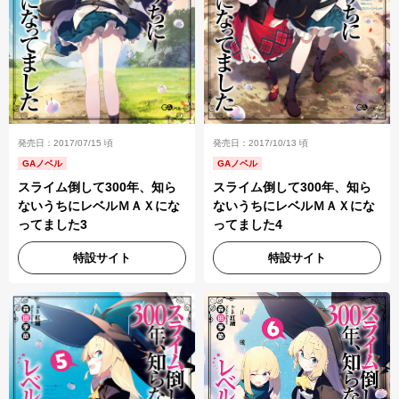
発売日：2017/07/15 頃
発売日：2017/10/13 頃
GAノベル
GAノベル
スライム倒して300年、知ら
スライム倒して300年、知ら
ないうちにレベルＭＡＸにな
ないうちにレベルＭＡＸにな
ってました3
ってました4
特設サイト
特設サイト