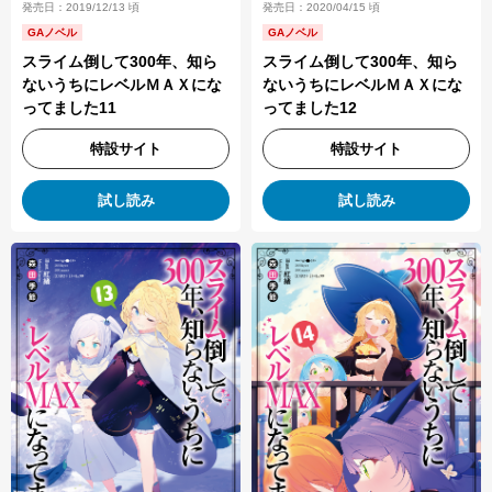
発売日：2019/12/13 頃
発売日：2020/04/15 頃
GAノベル
GAノベル
スライム倒して300年、知ら
スライム倒して300年、知ら
ないうちにレベルＭＡＸにな
ないうちにレベルＭＡＸにな
ってました11
ってました12
特設サイト
特設サイト
試し読み
試し読み