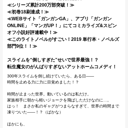
≪シリーズ累計200万部突破！≫
≪初巻18刷達成！≫
≪WEBサイト「ガンガンGA」、アプリ「ガンガン
ONLINE」「マンガUP！」にてコミカライズ&スピン
オフ小説好評連載中！≫
≪このライトノベルがすごい！2019 単行本・ノベルズ
部門9位！！≫
スライムを“倒しすぎた”せいで世界最強！？
転生魔女のがんばりすぎないアットホームコメディ！
300年スライムを倒し続けていたら、ある日――
時間を止める力に力に目覚めました！？
時間が止まった世界。動いているのは私だけ。
家族相手に朝から軽いジョークを飛ばしただけなのに…。
はっ！ まさか私のギャグがつまらなすぎて、世界の時間まで
凍りついた――！？（ばかな）
ほかにも、