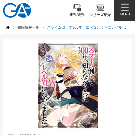
MENU
新刊/既刊
シリーズ紹介
書籍情報一覧
スライム倒して300年、知らないうちにレベルＭＡＸになってました24
ホーム