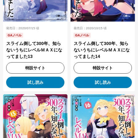
発売日：2020/10/15 頃
発売日：2020/07/15 頃
GAノベル
GAノベル
スライム倒して300年、知ら
スライム倒して300年、知ら
ないうちにレベルＭＡＸにな
ないうちにレベルＭＡＸにな
ってました14
ってました13
特設サイト
特設サイト
試し読み
試し読み