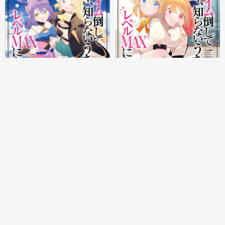
発売日：2021/06/15 頃
発売日：2021/09/15 頃
GAノベル
GAノベル
スライム倒して300年、知ら
スライム倒して300年、知ら
ないうちにレベルＭＡＸにな
ないうちにレベルＭＡＸにな
ってました17
ってました18
特設サイト
特設サイト
試し読み
試し読み