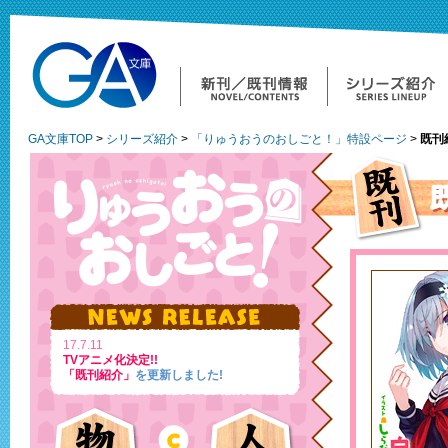
GA文庫TOP
>
シリーズ紹介
>
「りゅうおうのおしごと！」特設ページ
>
既刊
17.7.11
TVアニメ化決定!!
「既刊紹介」
を更新しました!