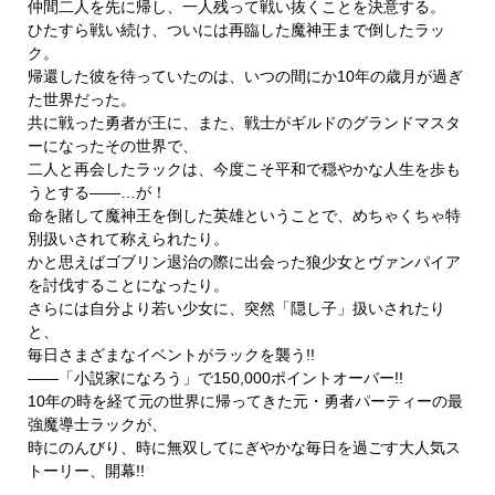
仲間二人を先に帰し、一人残って戦い抜くことを決意する。
ひたすら戦い続け、ついには再臨した魔神王まで倒したラッ
ク。
帰還した彼を待っていたのは、いつの間にか10年の歳月が過ぎ
た世界だった。
共に戦った勇者が王に、また、戦士がギルドのグランドマスタ
ーになったその世界で、
二人と再会したラックは、今度こそ平和で穏やかな人生を歩も
うとする――…が！
命を賭して魔神王を倒した英雄ということで、めちゃくちゃ特
別扱いされて称えられたり。
かと思えばゴブリン退治の際に出会った狼少女とヴァンパイア
を討伐することになったり。
さらには自分より若い少女に、突然「隠し子」扱いされたり
と、
毎日さまざまなイベントがラックを襲う!!
――「小説家になろう」で150,000ポイントオーバー!!
10年の時を経て元の世界に帰ってきた元・勇者パーティーの最
強魔導士ラックが、
時にのんびり、時に無双してにぎやかな毎日を過ごす大人気ス
トーリー、開幕!!