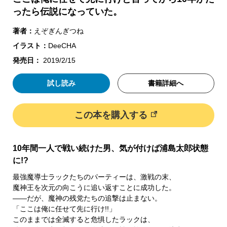
ったら伝説になっていた。
著者：
えぞぎんぎつね
イラスト：
DeeCHA
発売日：
2019/2/15
試し読み
書籍詳細へ
この本を購入する
10年間一人で戦い続けた男、気が付けば浦島太郎状態
に!?
最強魔導士ラックたちのパーティーは、激戦の末、
魔神王を次元の向こうに追い返すことに成功した。
――だが、魔神の残党たちの追撃は止まない。
「ここは俺に任せて先に行け!!」
このままでは全滅すると危惧したラックは、