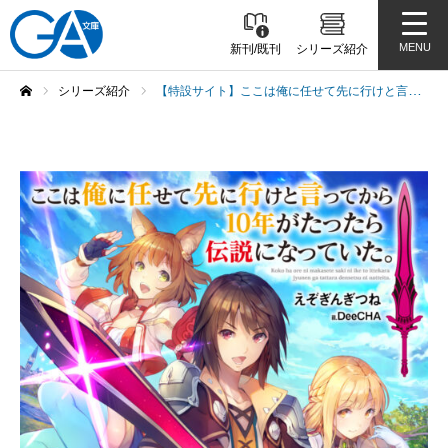
MENU
新刊/既刊
シリーズ紹介
シリーズ紹介
【特設サイト】ここは俺に任せて先に行けと言ってから10年がたったら伝説になっていた。
ホーム