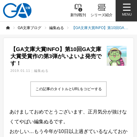
MENU
新刊/既刊
シリーズ紹介
GA文庫ブログ
編集ぬる
【GA文庫大賞INFO】第10回GA文庫大賞受賞作の第3弾がいよいよ発売です！
ホーム
【GA文庫大賞INFO】第10回GA文庫
大賞受賞作の第3弾がいよいよ発売で
す！
2019.01.11
編集ぬる
この記事のタイトルとURLをコピーする
あけましておめでとうございます、正月気分が抜けな
くてやばい編集ぬるです。
おかしい…もう今年が10日以上過ぎているなんておか