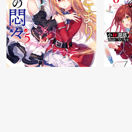
発売日：2021/
発売日：2021/05/14 頃
GA文庫
GA文庫
ひきこま
ひきこまり吸血姫の悶々5
特設サイト
試し読み
特設サ