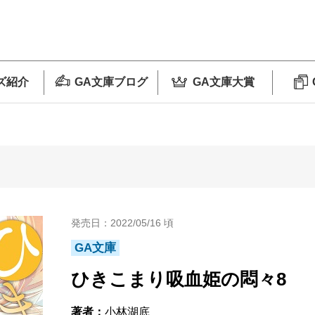
ズ紹介
GA文庫ブログ
GA文庫大賞
発売日：2022/05/16 頃
GA文庫
ひきこまり吸血姫の悶々8
著者：
小林湖底