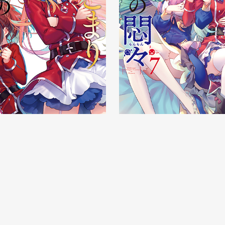
09/15 頃
発売日：2022/01/15 頃
GA文庫
り吸血姫の悶々6
ひきこまり吸血姫の悶々
イト
試し読み
特設サイト