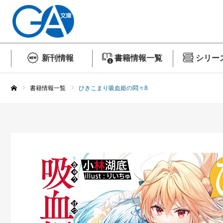
新刊情報
書籍情報一覧
シリー
書籍情報一覧
ひきこまり吸血姫の悶々8
ホーム