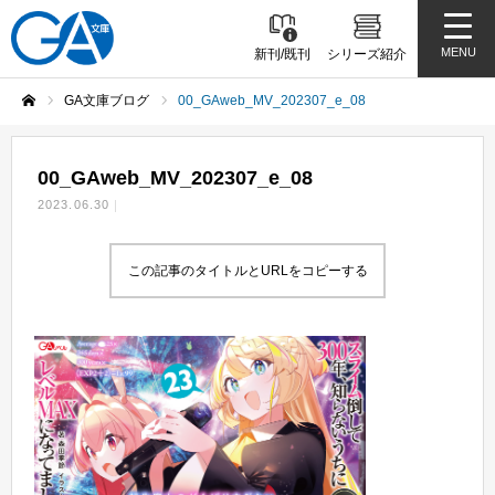
MENU
新刊/既刊
シリーズ紹介
GA文庫ブログ
00_GAweb_MV_202307_e_08
ホーム
00_GAweb_MV_202307_e_08
2023.06.30
この記事のタイトルとURLをコピーする