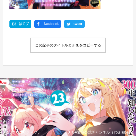
はてブ
facebook
tweet
この記事のタイトルとURLをコピーする
新刊情報
書籍情報一覧
シリーズ紹介
GA文庫ブログ
GA文庫大賞
GAノベル
GAコミック
ガンガンGA
SBクリエイティブ
GA文庫公式チャンネル（YouTube）