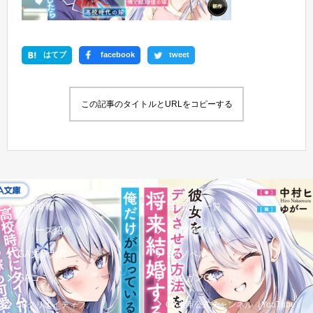
はてブ
facebook
tweet
この記事のタイトルとURLをコピーする
新刊情報
書籍情報一覧
シリーズ紹介
GA文庫ブログ
GA文庫大賞
GAノベル
GAコミック
ガンガンGA
SBクリエイティブ
GA文庫公式チャンネル（YouTube）