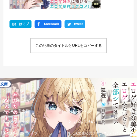
はてブ
facebook
tweet
この記事のタイトルとURLをコピーする
新刊情報
書籍情報一覧
シリーズ紹介
GA文庫ブログ
GA文庫大賞
GAノベル
GAコミック
ガンガンGA
SBクリエイティブ
GA文庫公式チャンネル（YouTube）