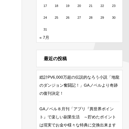
17
18
19
20
21
22
23
24
25
26
27
28
29
30
31
« 7月
最近の投稿
総計PV6,000万超の伝説的なろう小説「地龍
のダンジョン奮闘記！」GAノベルより奇跡
の復刊決定！
GAノベル８月刊「アプリ『異世界ポイン
ト』で楽しい副業生活 ～貯めたポイント
は現実でお金や様々な特典に交換出来ます