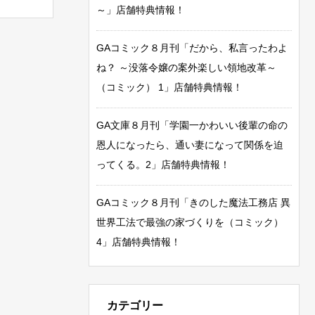
～」店舗特典情報！
GAコミック８月刊「だから、私言ったわよ
ね？ ～没落令嬢の案外楽しい領地改革～
（コミック） 1」店舗特典情報！
GA文庫８月刊「学園一かわいい後輩の命の
恩人になったら、通い妻になって関係を迫
ってくる。2」店舗特典情報！
GAコミック８月刊「きのした魔法工務店 異
世界工法で最強の家づくりを（コミック）
4」店舗特典情報！
カテゴリー