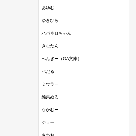
あゆむ
ゆきひら
ハバネロちゃん
きむたん
ぺんぎー（GA文庫）
ぺだる
ミウラー
編集ぬる
なかむー
ジョー
さわお