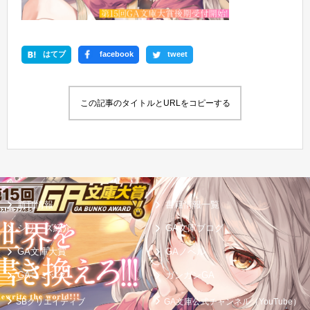
はてブ
facebook
tweet
この記事のタイトルとURLをコピーする
新刊情報
書籍情報一覧
シリーズ紹介
GA文庫ブログ
GA文庫大賞
GAノベル
GAコミック
ガンガンGA
SBクリエイティブ
GA文庫公式チャンネル（YouTube）