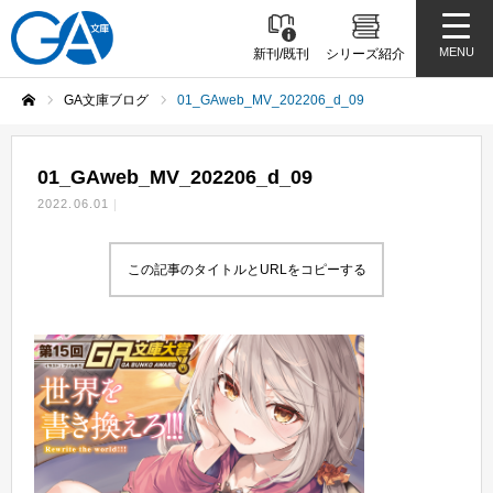
MENU
新刊/既刊
シリーズ紹介
GA文庫ブログ
01_GAweb_MV_202206_d_09
ホーム
01_GAweb_MV_202206_d_09
2022.06.01
この記事のタイトルとURLをコピーする